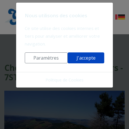
Nous utilisons des cookies
Ce site utilise des cookies internes et
tiers pour analyser et améliorer votre
navigation.
Paramètres
J'accepte
Chemin de Stevenson 7 jours -
7ST-2
Politique de Cookies