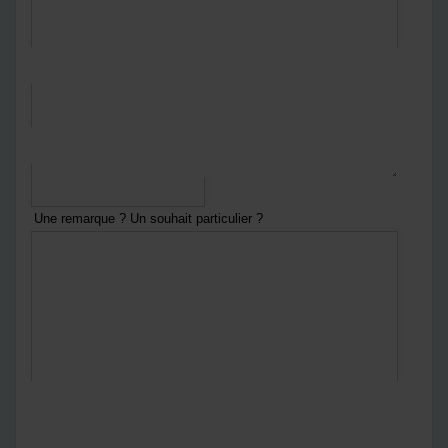
*
Courriel
*
Numéro de téléphone
Une remarque ? Un souhait particulier ?
En envoyant ce formulaire :
Vous acceptez
notre politique de confidentialité
Notre politique de confidentialité