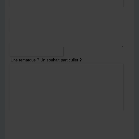
*
Courriel
*
Numéro de téléphone
Une remarque ? Un souhait particulier ?
En envoyant ce formulaire :
Vous acceptez
notre politique de confidentialité
Notre politique de confidentialité