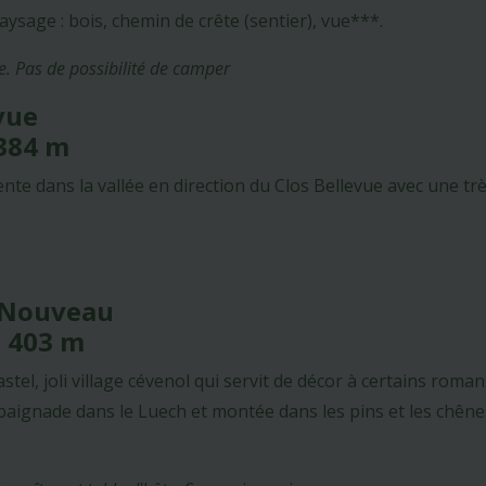
ysage : bois, chemin de crête (sentier), vue***.
e. Pas de possibilité de camper
evue
 384 m
nte dans la vallée en direction du Clos Bellevue avec une t
s Nouveau
- 403 m
el, joli village cévenol qui servit de décor à certains roman
, baignade dans le Luech et montée dans les pins et les ch