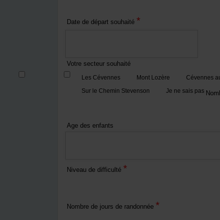
*
Date de départ souhaité
Votre secteur souhaité
Les Cévennes
Mont Lozère
Cévennes au
Sur le Chemin Stevenson
Je ne sais pas
Nomb
Age des enfants
*
Niveau de difficulté
*
Nombre de jours de randonnée