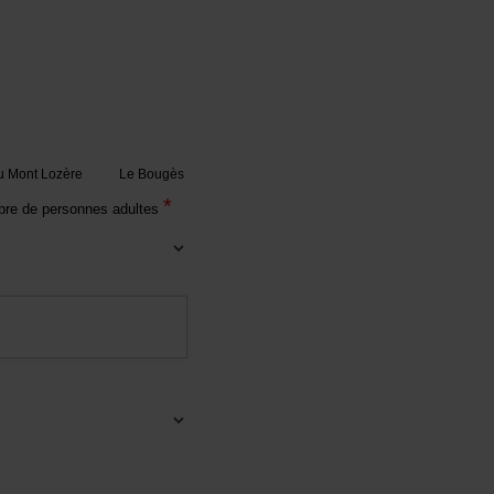
 Mont Lozère
Le Bougès
*
re de personnes adultes