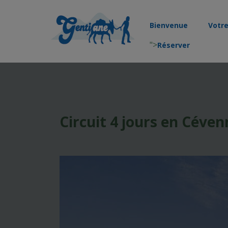
Bienvenue
Votr
">
Réserver
Circuit 4 jours en Céven