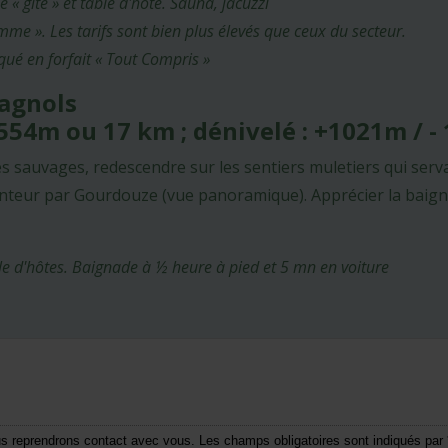
 gîte » et table d'hôte. Sauna, jacuzzi
 ». Les tarifs sont bien plus élevés que ceux du secteur.
ué en forfait « Tout Compris »
tagnols
 -554m ou 17 km ; dénivelé : +1021m / 
es sauvages, redescendre sur les sentiers muletiers qui serv
hanteur par Gourdouze (vue panoramique). Apprécier la baig
ble d'hôtes. Baignade à ½ heure à pied et 5 mn en voiture
ous reprendrons contact avec vous. Les champs obligatoires sont indiqués par 