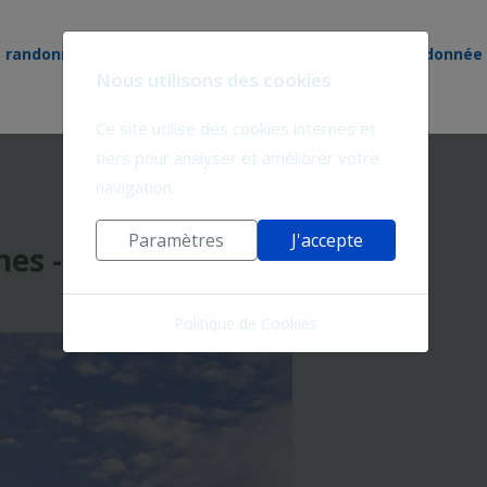
e randonnée
Nos circuits
Territoire de randonnée
Nous utilisons des cookies
Ce site utilise des cookies internes et
tiers pour analyser et améliorer votre
navigation.
Paramètres
J'accepte
nes - 4C-13
Politique de Cookies