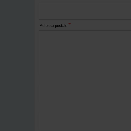
*
Adresse postale
*
Courriel
*
Numéro de téléphone