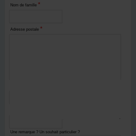
*
Nom de famille
*
Adresse postale
*
Courriel
*
Numéro de téléphone
Une remarque ? Un souhait particulier ?