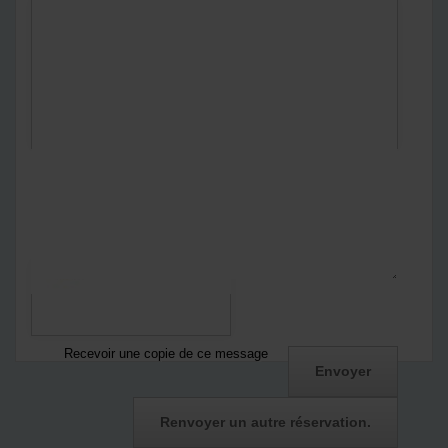
En envoyant ce formulaire :
Vous acceptez
notre politique de confidentialité
Notre politique de confidentialité
*
Captcha
Recevoir une copie de ce message