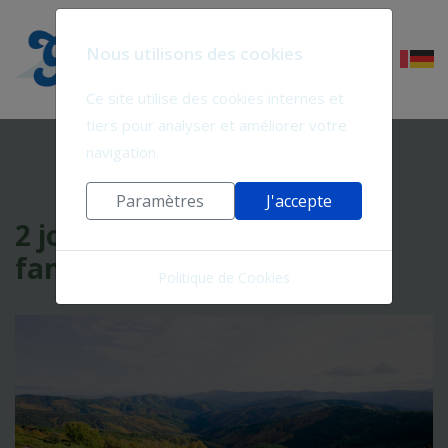
Nous utilisons des cookies
Ce site utilise des cookies internes et
tiers pour analyser et améliorer votre
navigation.
Paramètres
J'accepte
2 jours en Cévennes (pour
familles)
Politique de Cookies