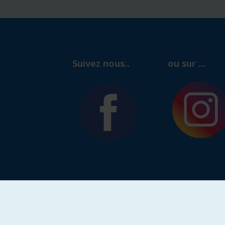
Suivez nous..
ou sur ...
astide
|
mentions legales
|