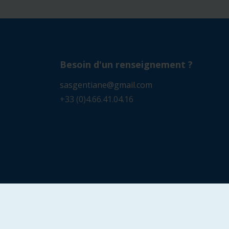
Besoin d'un renseignement ?
sasgentiane@gmail.com
+33 (0)4.66.41.04.16
© 2025
www.ane-et-randonnee.fr
par
Agence la B
gestion
|
présent sur Causses Cévennes