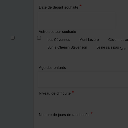
*
Date de départ souhaité
Votre secteur souhaité
Les Cévennes
Mont Lozère
Cévennes au
Sur le Chemin Stevenson
Je ne sais pas
Nomb
Age des enfants
*
Niveau de difficulté
*
Nombre de jours de randonnée