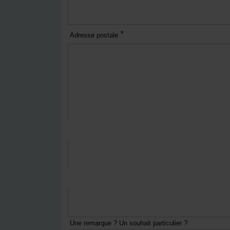
*
Adresse postale
*
Courriel
*
Numéro de téléphone
Une remarque ? Un souhait particulier ?