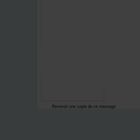
En envoyant ce formulaire :
No
Vous acceptez
notre politique de confidentialité
Recevoir une copie de ce message