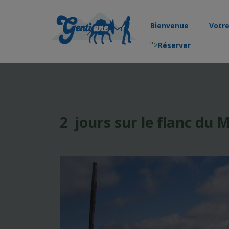
Bienvenue
Votr
">
Réserver
2 jours sur le flanc du 