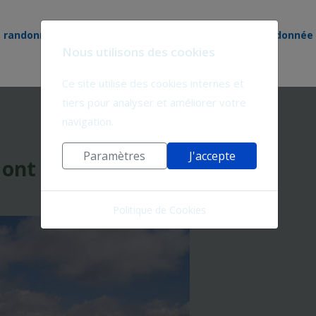
e randonnée
Nos circuits
Territoire de randonnée
Nous utilisons des cookies
Ce site utilise des cookies internes et
tiers pour analyser et améliorer votre
navigation.
Paramètres
J'accepte
Mont Lozère
Politique de Cookies