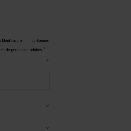
 Mont Lozère
Le Bougès
*
re de personnes adultes