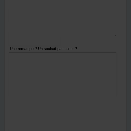
*
Courriel
*
Numéro de téléphone
Une remarque ? Un souhait particulier ?
En envoyant ce formulaire :
Vous acceptez
notre politique de confidentialité
Notre politique de confidentialité
*
Captcha