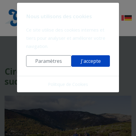
Nous utilisons des cookies
Ce site utilise des cookies internes et
tiers pour analyser et améliorer votre
navigation.
Paramètres
J'accepte
Circuit 3 jours Mont Lozère
sud
Politique de Cookies