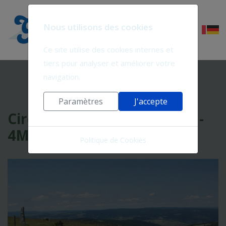
Nous utilisons des cookies
Ce site utilise des cookies internes et
tiers pour analyser et améliorer votre
navigation.
Paramètres
J'accepte
Circuit 4 jours Mont Lozère -
4ML-6
Politique de Cookies