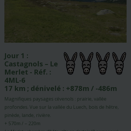
Jour 1 :
Castagnols – Le
Merlet - Réf. :
4ML-6
17 km ; dénivelé : +878m / -486m
Magnifiques paysages cévenols : prairie, vallée
profondes. Vue sur la vallée du Luech, bois de hêtre,
pinède, lande, rivière.
+ 570m / – 220m