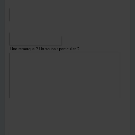
*
Courriel
*
Numéro de téléphone
Une remarque ? Un souhait particulier ?
En envoyant ce formulaire :
Vous acceptez
notre politique de confidentialité
Notre politique de confidentialité
*
Captcha