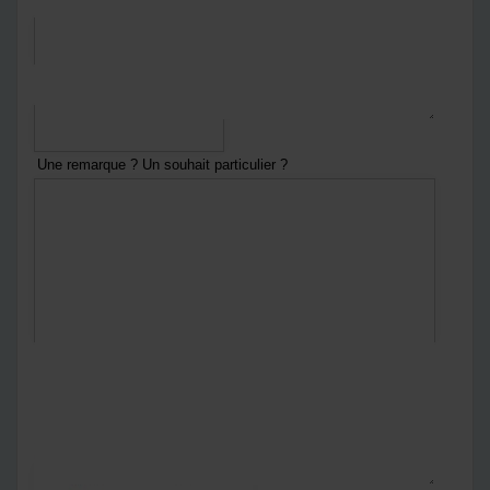
*
Numéro de téléphone
Une remarque ? Un souhait particulier ?
En envoyant ce formulaire :
Vous acceptez
notre politique de confidentialité
Notre politique de confidentialité
*
Captcha