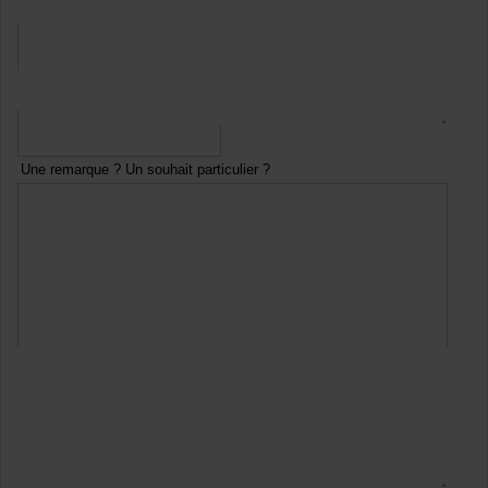
*
Courriel
*
Numéro de téléphone
Une remarque ? Un souhait particulier ?
En envoyant ce formulaire :
Vous acceptez
notre politique de confidentialité
Notre politique de confidentialité
*
Captcha