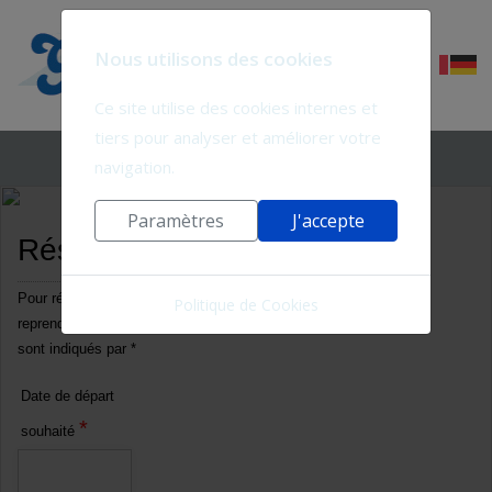
Nous utilisons des cookies
Ce site utilise des cookies internes et
tiers pour analyser et améliorer votre
navigation.
Paramètres
J'accepte
Réserver un circuit
Pour réserver un circuit, remplissez ce formulaire. Nous
Politique de Cookies
reprendrons contact avec vous. Les champs obligatoires
sont indiqués par *
Date de départ
*
souhaité